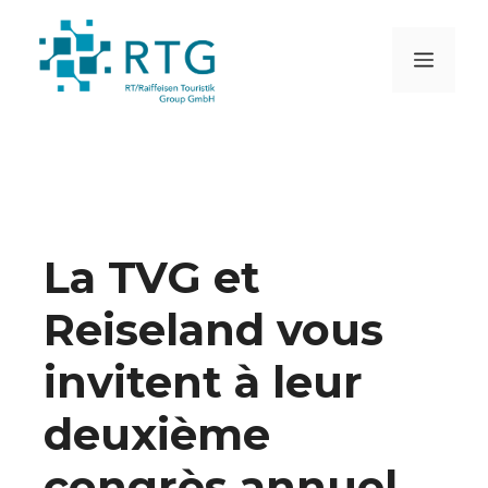
Aller
au
MEN
contenu
La TVG et
Reiseland vous
invitent à leur
deuxième
congrès annuel