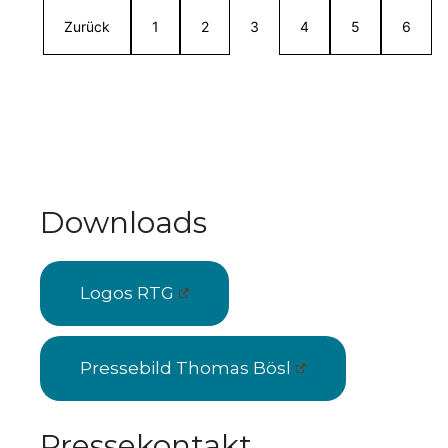
Zurück
1
2
3
4
5
6
Downloads
Logos RTG
Pressebild Thomas Bösl
Pressekontakt