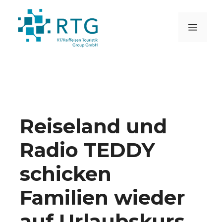
Zum
Inhalt
MEN
springen
Reiseland und
Radio TEDDY
schicken
Familien wieder
auf Urlaubskurs