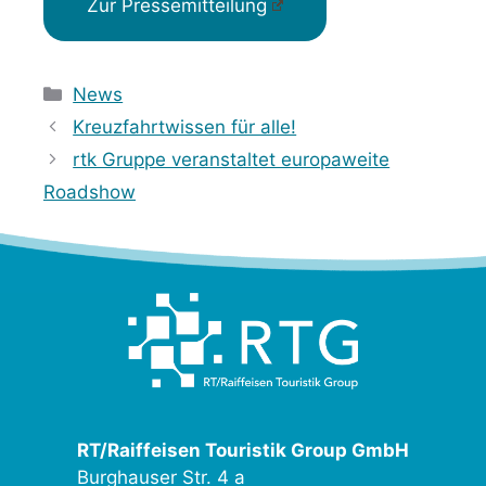
Zur Pressemitteilung
Kategorien
News
Kreuzfahrtwissen für alle!
rtk Gruppe veranstaltet europaweite
Roadshow
RT/Raiffeisen Touristik Group GmbH
Burghauser Str. 4 a