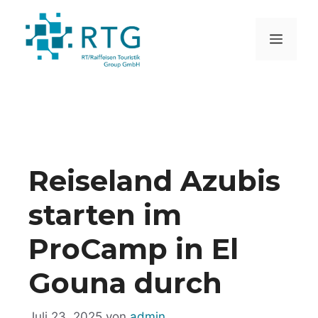
Zum
Inhalt
MEN
springen
Reiseland Azubis
starten im
ProCamp in El
Gouna durch
Juli 23, 2025
von
admin