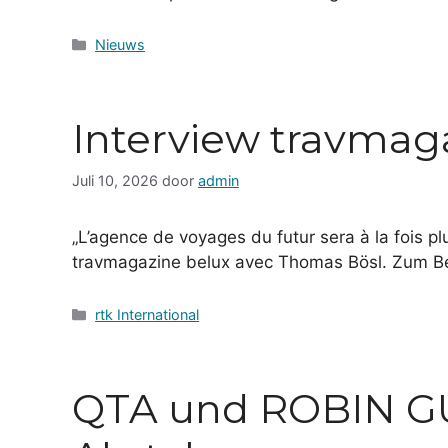
Categorieën
Nieuws
Interview travmag
Juli 10, 2026
door
admin
„L’agence de voyages du futur sera à la fois plu
travmagazine belux avec Thomas Bösl. Zum Be
Categorieën
rtk International
QTA und ROBIN GU