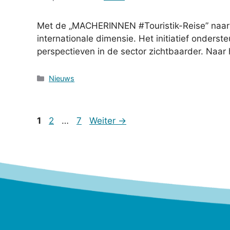
Met de „MACHERINNEN #Touristik-Reise” naar Tur
internationale dimensie. Het initiatief onders
perspectieven in de sector zichtbaarder. Naar 
Categorieën
Nieuws
Seite
Seite
Seite
1
2
…
7
Weiter
→