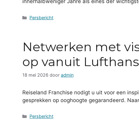
innerhalbweniger Jahre als eines der wichtigst
Categorieën
Persbericht
Netwerken met vis
op vanuit Lufthan
18 mei 2026
door
admin
Reiseland Franchise nodigt u uit voor een ins
gesprekken op ooghoogte gegarandeerd. Naar 
Categorieën
Persbericht