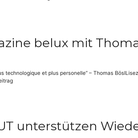
azine belux mit Thoma
s technologique et plus personelle“ – Thomas BöslLisez l’
itrag
T unterstützen Wiede