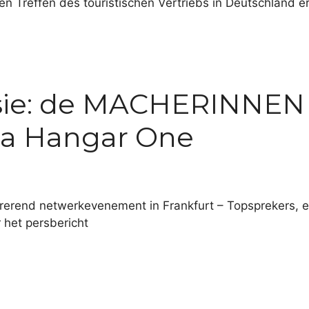
en Treffen des touristischen Vertriebs in Deutschland er
ie: de MACHERINNEN #
sa Hangar One
pirerend netwerkevenement in Frankfurt – Topsprekers, e
het persbericht