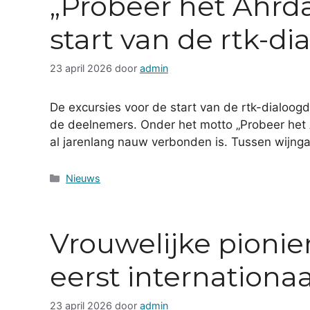
„Probeer het Ahrd
start van de rtk-d
23 april 2026
door
admin
De excursies voor de start van de rtk-dialoog
de deelnemers. Onder het motto „Probeer het 
al jarenlang nauw verbonden is. Tussen wijng
Categorieën
Nieuws
Vrouwelijke pionier
eerst internationaa
23 april 2026
door
admin