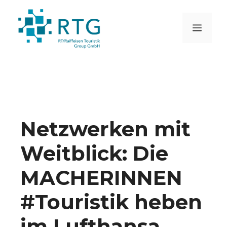
Zum
Inhalt
MEN
springen
Netzwerken mit
Weitblick: Die
MACHERINNEN
#Touristik heben
im Lufthansa