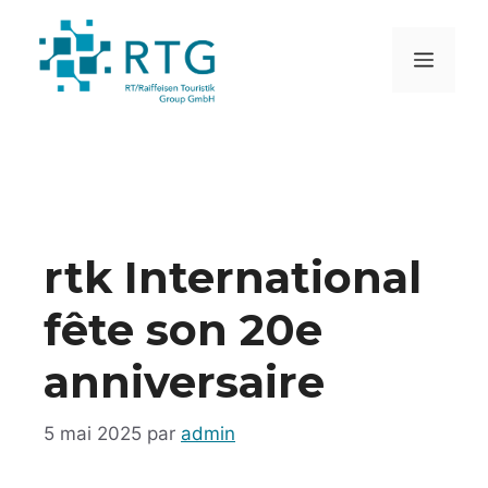
Aller
au
MEN
contenu
rtk International
fête son 20e
anniversaire
5 mai 2025
par
admin