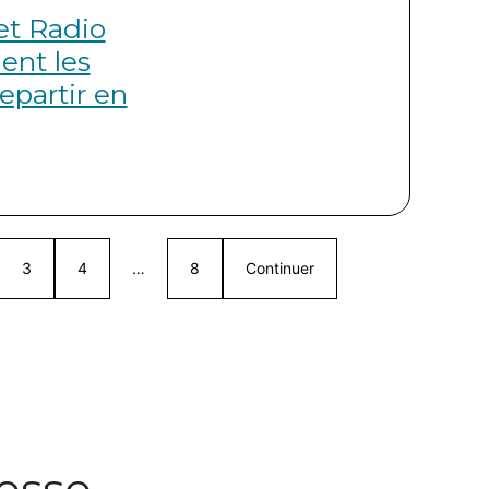
et Radio
ent les
repartir en
3
4
…
8
Continuer
esse