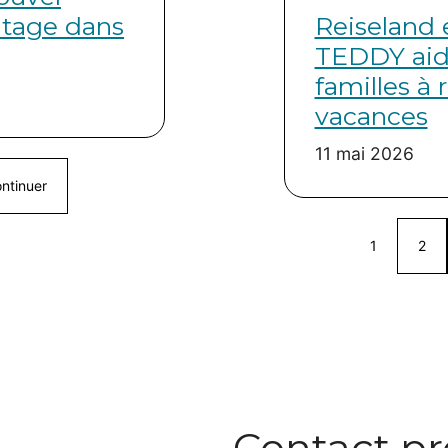
tage dans
Reiseland 
TEDDY aid
familles à 
vacances
11 mai 2026
ntinuer
1
2
Contact pr