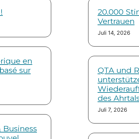
!
20.000 St
Vertrauen
Juli 14, 2026
érique en
 basé sur
QTA und 
unterstütz
Wiederauf
des Ahrtal
Juli 7, 2026
& Business
ouvel