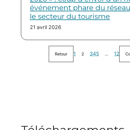
événement phare du réseau
le secteur du tourisme
21 avril 2026
1
3
4
5
12
Retour
2
…
Co
Téléchargements