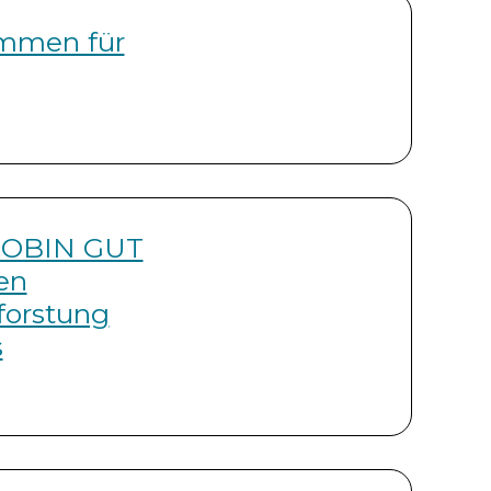
immen für
ROBIN GUT
en
forstung
s