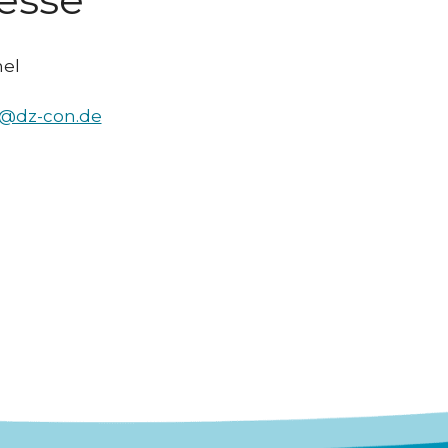
el
@dz-con.de