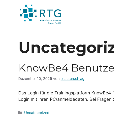
Zum
Inhalt
springen
Uncategori
KnowBe4 Benutze
Dezember 10, 2025
von
e.lauterschlag
Das Login für die Trainingsplatform KnowBe4 fu
Login mit Ihren PC/anmeldedaten. Bei Fragen z
Kategorien
Uncategorized