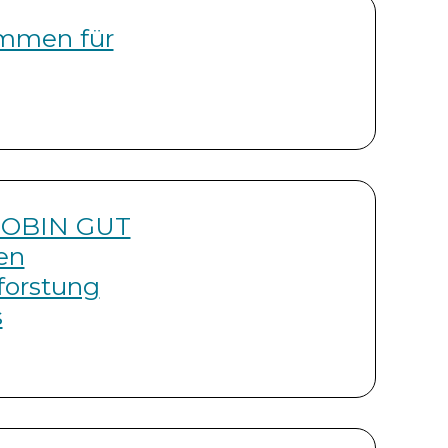
immen für
ROBIN GUT
en
forstung
s