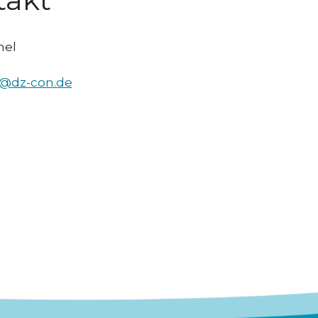
hel
@dz-con.de