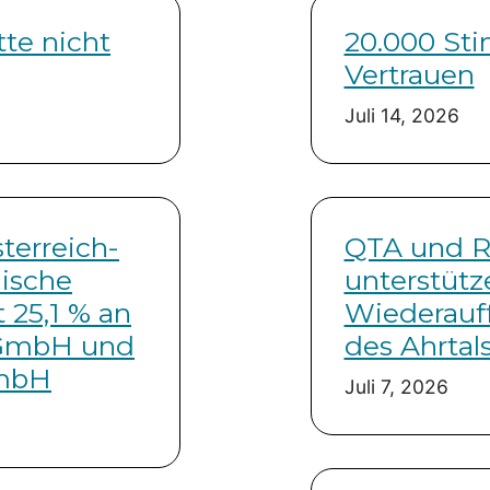
te nicht
20.000 St
Vertrauen
Juli 14, 2026
terreich-
QTA und 
hische
unterstütz
 25,1 % an
Wiederauf
 GmbH und
des Ahrtal
GmbH
Juli 7, 2026