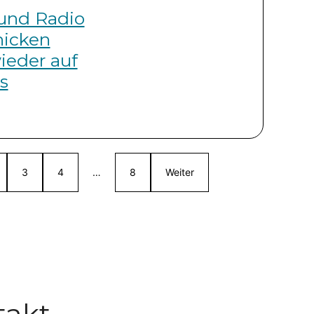
 und Radio
icken
ieder auf
s
3
4
…
8
Weiter
takt