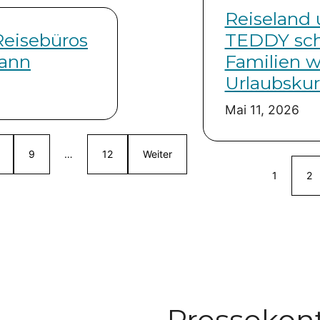
Reiseland
Reisebüros
TEDDY sch
kann
Familien w
Urlaubskur
Mai 11, 2026
9
…
12
Weiter
1
2
Pressekon